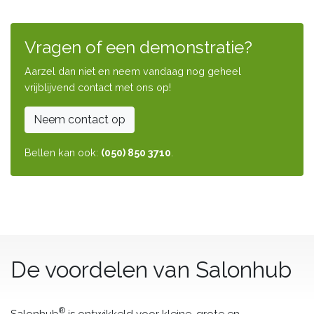
Vragen of een demonstratie?
Aarzel dan niet en neem vandaag nog geheel
vrijblijvend contact met ons op!
Neem contact op
Bellen kan ook:
(050) 850 3710
.
De voordelen van Salonhub
®
Salonhub
is ontwikkeld voor kleine, grote en